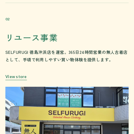
02
リユース事業
SELFURUGI 徳島沖浜店
を運営。
365日24時間営業
の無人古着店
として、手頃で利用しやすい買い物体験を提供します。
View store