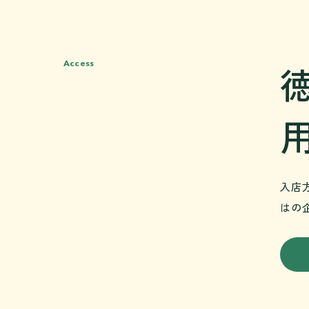
Access
入店
はの