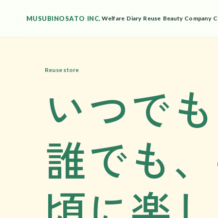
MUSUBINOSATO INC.
Welfare
Diary
Reuse
Beauty
Company
C
Reuse store
いつでも
誰でも、
頃に楽し