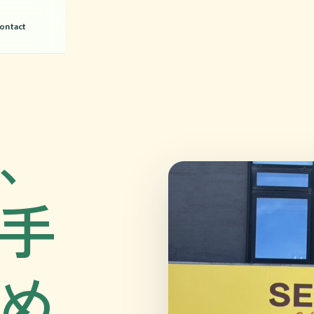
ontact
、
手
め